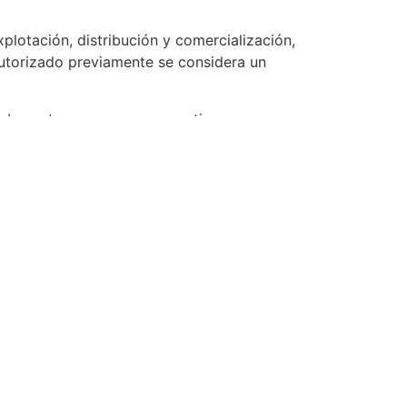
xplotación, distribución y comercialización,
autorizado previamente se considera un
web, pertenecen a sus respectivos
rse respecto a los mismos. El RESPONSABLE
web, y en todo caso redirigir al sitio web
l e industrial, no implicando su sola
os, como tampoco respaldo, patrocinio
iedad intelectual o industrial, así como sobre
nicos@gmail.com
.
 su sitio web siempre que esta información