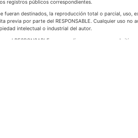
 los registros públicos correspondientes.
 fueran destinados, la reproducción total o parcial, uso, e
crita previa por parte del RESPONSABLE. Cualquier uso no 
edad intelectual o industrial del autor.
jenos al RESPONSABLE y que pudieran aparecer en el sitio 
les de cualquier posible controversia que pudiera suscita
edirigir directamente a los contenidos concretos del sitio 
ares los correspondientes derechos de propiedad intelectua
encia de derechos o responsabilidad alguna sobre los mism
especto a posibles incumplimientos de los derechos de prop
uede hacerlo a través del correo electrónico
saprapsicotec
SABILIDADES
e responsabilidad derivada de la información publicada en