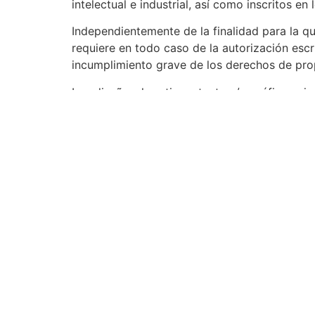
intelectual e industrial, así como inscritos en
Independientemente de la finalidad para la que
requiere en todo caso de la autorización es
incumplimiento grave de los derechos de propi
Los diseños, logotipos, texto y/o gráficos a
propietarios, siendo ellos mismos responsab
autoriza expresamente a que terceros puedan r
principal de psicotecnicosmajadahonda.es.
El RESPONSABLE reconoce a favor de sus titul
mención o aparición en el sitio web la exist
o recomendación por parte del mismo.
Para realizar cualquier tipo de observación r
cualquiera de los contenidos del sitio web, p
3. EXENCIÓN DE RESPON
El RESPONSABLE se exime de cualquier tipo d